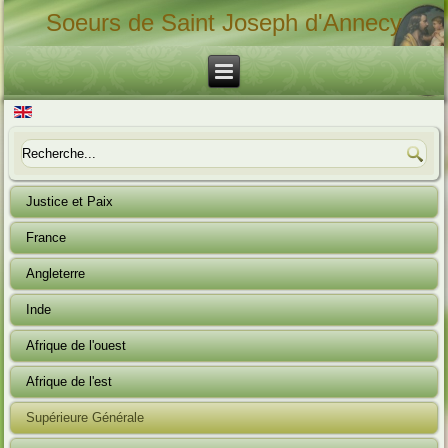
Soeurs de Saint Joseph d'Annecy
Justice et Paix
France
Angleterre
Inde
Afrique de l'ouest
Afrique de l'est
Supérieure Générale