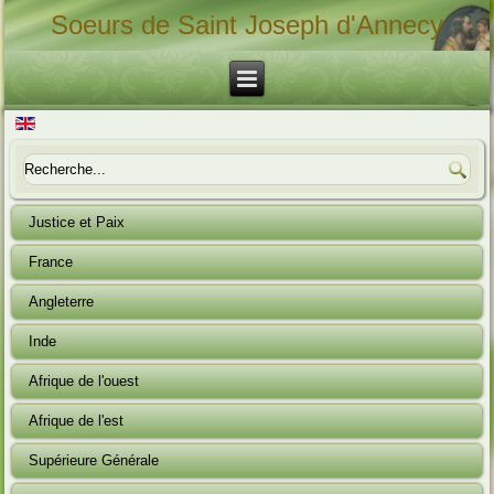
Soeurs de Saint Joseph d'Annecy
Justice et Paix
France
Angleterre
Inde
Afrique de l'ouest
Afrique de l'est
Supérieure Générale