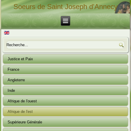
Soeurs de Saint Joseph d'Annecy
Justice et Paix
France
Angleterre
Inde
Afrique de l'ouest
Afrique de l'est
Supérieure Générale